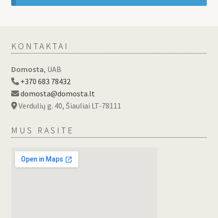
KONTAKTAI
Domosta
, UAB
+370 683 78432
domosta@domosta.lt
Verdulių g. 40, Šiauliai LT-78111
MUS RASITE