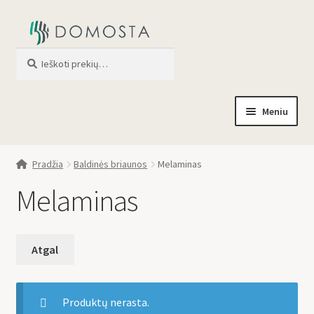
Ieškoti
When autocomplete results are av
Meniu
Pradžia
Pradžia
Baldinės briaunos
Melaminas
Parduotuvė
Melaminas
Apie mus
Profilis
Produktų nerasta.