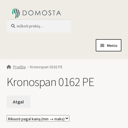
Ieškoti
When autocomplete results are av
Meniu
Pradžia
Pradžia
Kronospan 0162 PE
Parduotuvė
Kronospan 0162 PE
Apie mus
Profilis