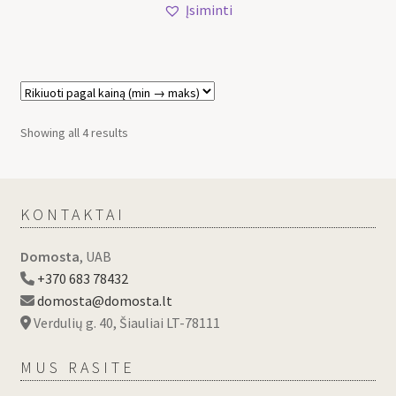
Įsiminti
Showing all 4 results
KONTAKTAI
Domosta
, UAB
+370 683 78432
domosta@domosta.lt
Verdulių g. 40, Šiauliai LT-78111
MUS RASITE