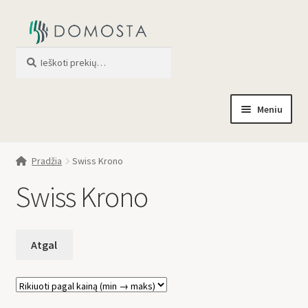
Ieškoti
When autocomplete results are av
Meniu
Pradžia
Pradžia
Swiss Krono
Parduotuvė
Swiss Krono
Apie mus
Profilis