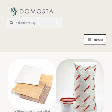
Ieškoti
When autocomplete results are av
Meniu
Pradžia
Parduotuvė
Apie mus
Profilis
Klijuojami dangteliai