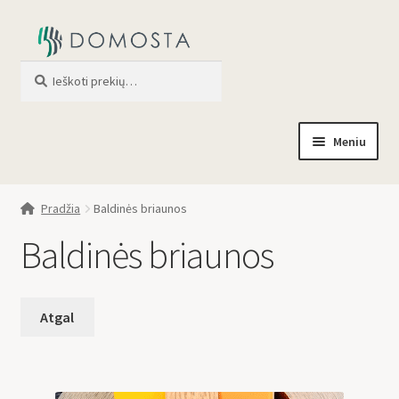
Ieškoti
When autocomplete results are av
Meniu
Pradžia
Pradžia
Baldinės briaunos
Parduotuvė
Baldinės briaunos
Briaunos
Klijuojami dangteliai
Valikliai