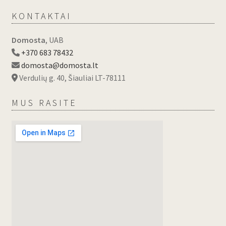
KONTAKTAI
Domosta
, UAB
+370 683 78432
domosta@domosta.lt
Verdulių g. 40, Šiauliai LT-78111
MUS RASITE