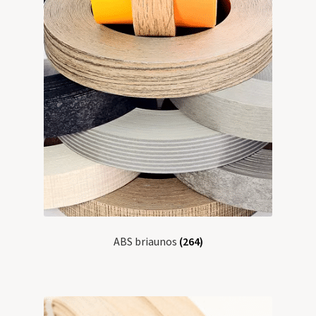
Klijai
Apie mus
Profilis
ABS briaunos
(264)