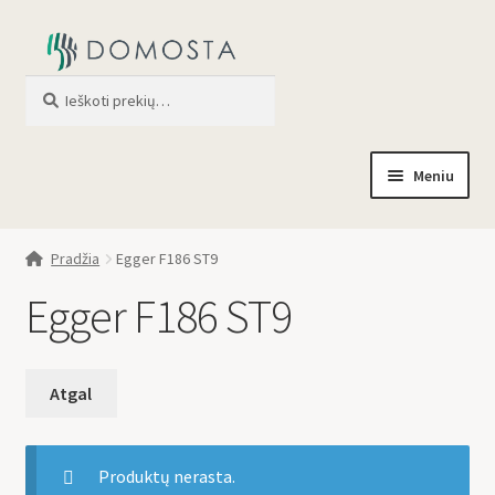
Ieškoti
When autocomplete results are av
Meniu
Pradžia
Pradžia
Egger F186 ST9
Parduotuvė
Egger F186 ST9
Apie mus
Profilis
Produktų nerasta.