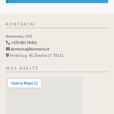
KONTAKTAI
Domosta
, UAB
+370 683 78432
domosta@domosta.lt
Verdulių g. 40, Šiauliai LT-78111
MUS RASITE