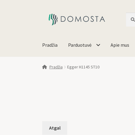
Ieško
Pradžia
Parduotuvė
Apie mus
Pradžia
Egger H1145 ST10