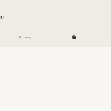
use up and down arrows to review and enter to go to the desired page. To
ti
0 prekių