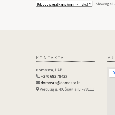
Showing all 
KONTAKTAI
MU
Domosta
, UAB
+370 683 78432
domosta@domosta.lt
Verdulių g. 40, Šiauliai LT-78111