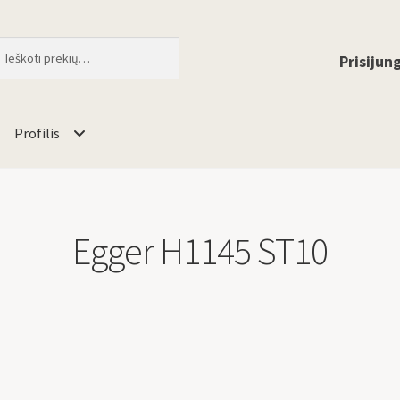
ti
When autocomplete results are available 
Prisijung
Profilis
Egger H1145 ST10