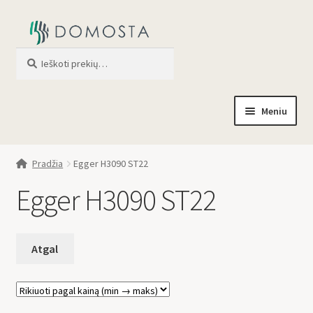
Ieškoti
When autocomplete results are av
Meniu
Pradžia
Pradžia
Egger H3090 ST22
Parduotuvė
Egger H3090 ST22
Apie mus
Profilis