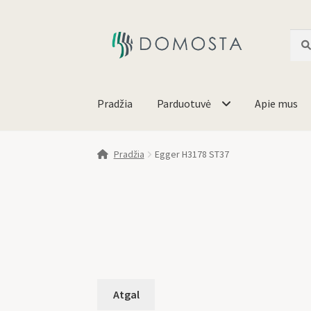
Ieško
Pradžia
Parduotuvė
Apie mus
Pradžia
Egger H3178 ST37