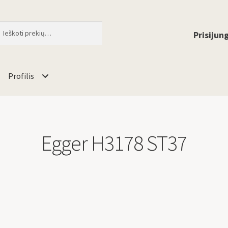
ti
When autocomplete results are available 
Prisijung
Profilis
Egger H3178 ST37