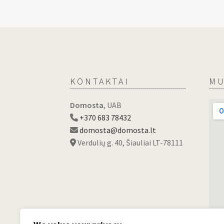
KONTAKTAI
MU
Domosta
, UAB
+370 683 78432
domosta@domosta.lt
Verdulių g. 40, Šiauliai LT-78111