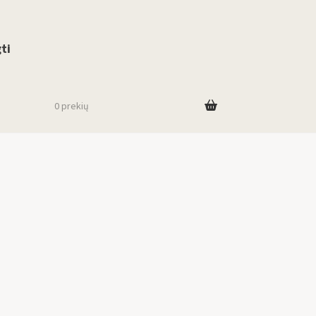
use up and down arrows to review and enter to go to the desired page. To
ti
0 prekių