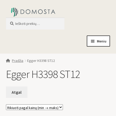
Ieškoti
When autocomplete results are av
Meniu
Pradžia
Pradžia
Egger H3398 ST12
Parduotuvė
Egger H3398 ST12
Apie mus
Profilis