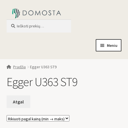
Ieškoti
When autocomplete results are av
Meniu
Pradžia
Pradžia
Egger U363 ST9
Parduotuvė
Egger U363 ST9
Apie mus
Profilis