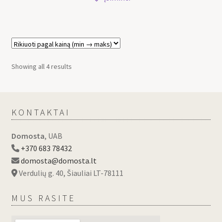
Showing all 4 results
KONTAKTAI
Domosta
, UAB
+370 683 78432
domosta@domosta.lt
Verdulių g. 40, Šiauliai LT-78111
MUS RASITE