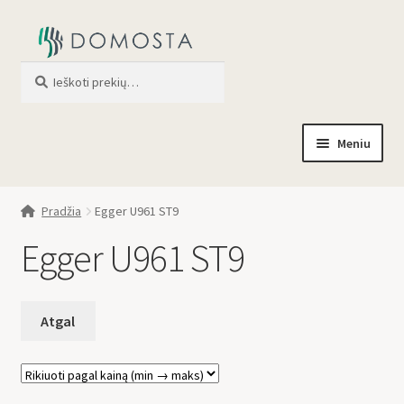
Ieškoti
When autocomplete results are av
Meniu
Pradžia
Pradžia
Egger U961 ST9
Parduotuvė
Egger U961 ST9
Apie mus
Profilis