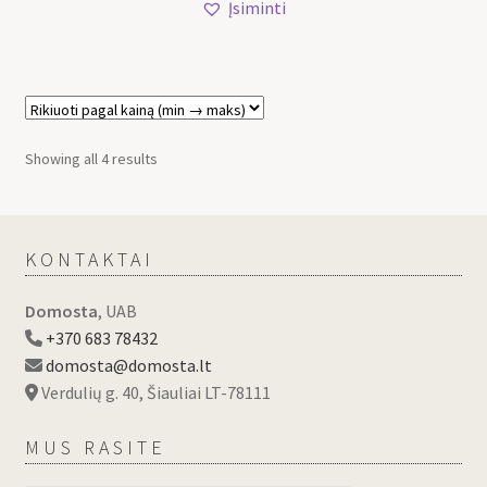
Įsiminti
Showing all 4 results
KONTAKTAI
Domosta
, UAB
+370 683 78432
domosta@domosta.lt
Verdulių g. 40, Šiauliai LT-78111
MUS RASITE