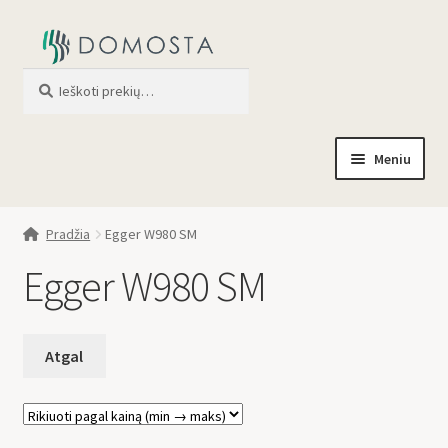
Ieškoti
When autocomplete results are av
Meniu
Pradžia
Pradžia
Egger W980 SM
Parduotuvė
Egger W980 SM
Apie mus
Profilis