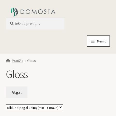
Ieškoti
When autocomplete results are av
Meniu
Pradžia
Pradžia
Gloss
Parduotuvė
Gloss
Apie mus
Profilis