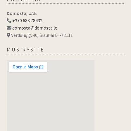
Domosta
, UAB
+370 683 78432
domosta@domosta.lt
Verdulių g. 40, Šiauliai LT-78111
MUS RASITE