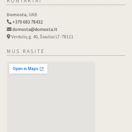
KONTAKTAI
Domosta
, UAB
+370 683 78432
domosta@domosta.lt
Verdulių g. 40, Šiauliai LT-78111
MUS RASITE