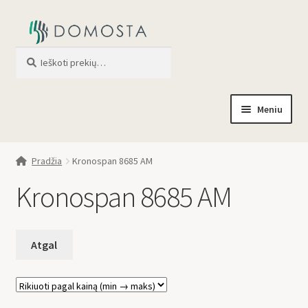
Ieškoti
When autocomplete results are av
Meniu
Pradžia
Pradžia
Kronospan 8685 AM
Parduotuvė
Kronospan 8685 AM
Apie mus
Profilis