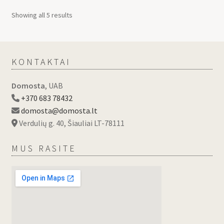
Showing all 5 results
KONTAKTAI
Domosta
, UAB
+370 683 78432
domosta@domosta.lt
Verdulių g. 40, Šiauliai LT-78111
MUS RASITE