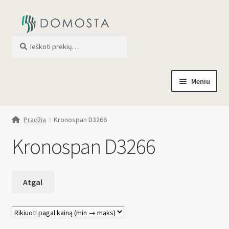
Ieškoti
When autocomplete results are av
Meniu
Pradžia
Pradžia
Kronospan D3266
Parduotuvė
Kronospan D3266
Apie mus
Profilis