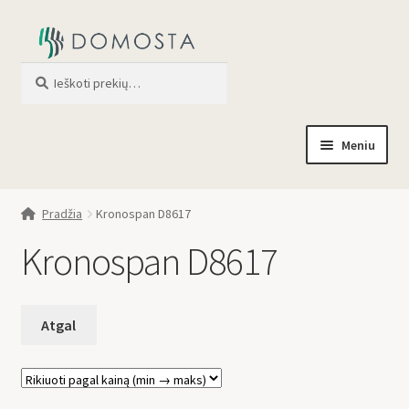
Ieškoti
When autocomplete results are av
Meniu
Pradžia
Pradžia
Kronospan D8617
Parduotuvė
Kronospan D8617
Apie mus
Profilis