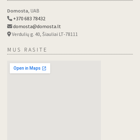
Domosta
, UAB
+370 683 78432
domosta@domosta.lt
Verdulių g. 40, Šiauliai LT-78111
MUS RASITE