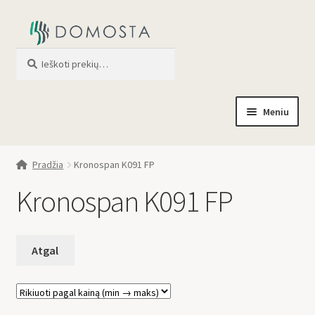
Ieškoti
When autocomplete results are av
Meniu
Pradžia
Pradžia
Kronospan K091 FP
Parduotuvė
Kronospan K091 FP
Apie mus
Profilis