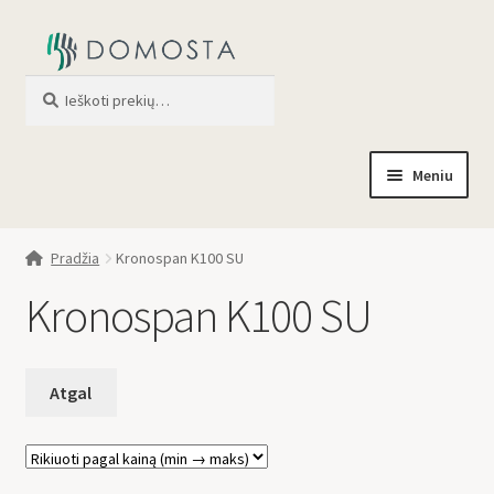
Ieškoti
When autocomplete results are av
Meniu
Pradžia
Pradžia
Kronospan K100 SU
Parduotuvė
Kronospan K100 SU
Apie mus
Profilis