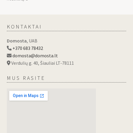
KONTAKTAI
Domosta
, UAB
+370 683 78432
domosta@domosta.lt
Verdulių g. 40, Šiauliai LT-78111
MUS RASITE