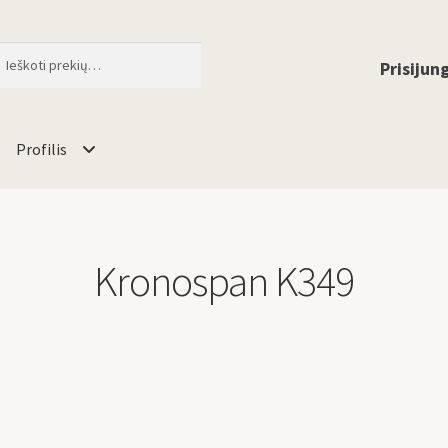
ti
When autocomplete results are available 
Prisijung
Profilis
Kronospan K349