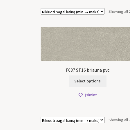
Showing all 
F637 ST16 briauna pvc
Select options
Įsiminti
Showing all 