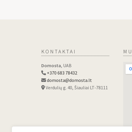
KONTAKTAI
MU
Domosta
, UAB
+370 683 78432
domosta@domosta.lt
Verdulių g. 40, Šiauliai LT-78111