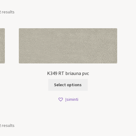
2 results
K349 RT briauna pvc
Select options
Įsiminti
2 results