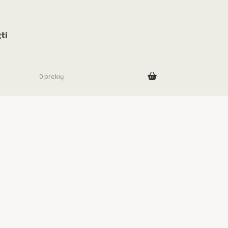
use up and down arrows to review and enter to go to the desired page. To
ti
0 prekių