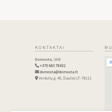
KONTAKTAI
MU
Domosta
, UAB
+370 683 78432
domosta@domosta.lt
Verdulių g. 40, Šiauliai LT-78111