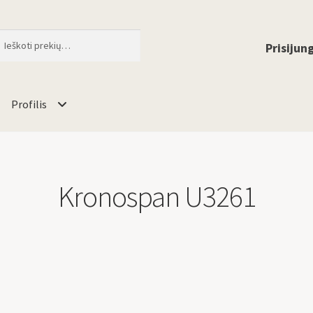
ti
When autocomplete results are available 
Prisijung
Profilis
Kronospan U3261