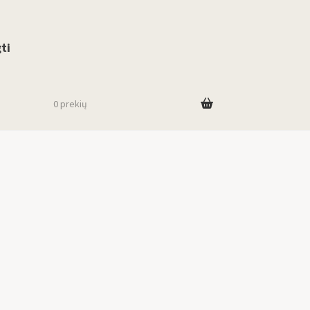
use up and down arrows to review and enter to go to the desired page. To
ti
0 prekių