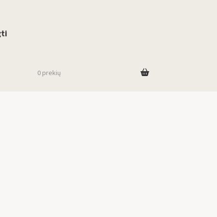
use up and down arrows to review and enter to go to the desired page. To
ti
0 prekių