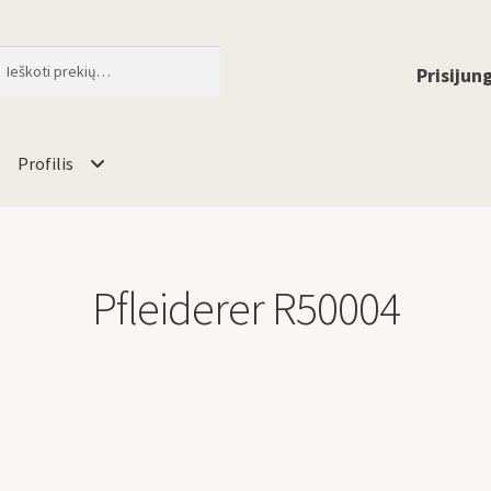
ti
When autocomplete results are available 
Prisijung
Profilis
Pfleiderer R50004