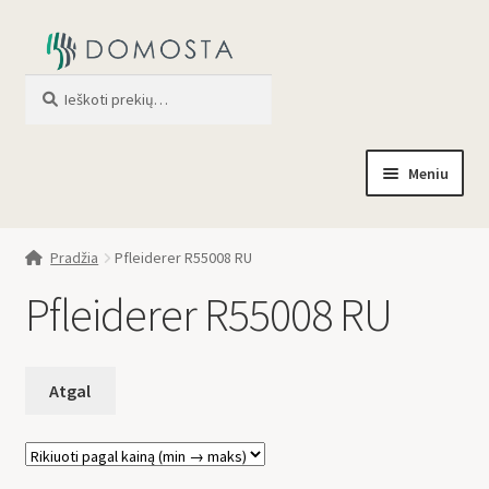
Ieškoti
When autocomplete results are av
Meniu
Pradžia
Pradžia
Pfleiderer R55008 RU
Parduotuvė
Pfleiderer R55008 RU
Apie mus
Profilis