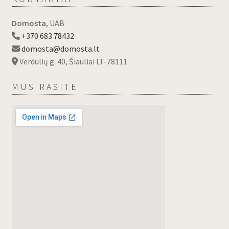
Domosta
, UAB
+370 683 78432
domosta@domosta.lt
Verdulių g. 40, Šiauliai LT-78111
MUS RASITE