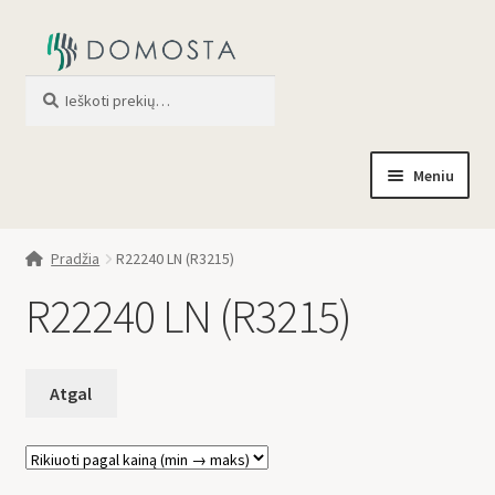
Ieškoti
When autocomplete results are av
Meniu
Pradžia
Pradžia
R22240 LN (R3215)
Parduotuvė
R22240 LN (R3215)
Apie mus
Profilis