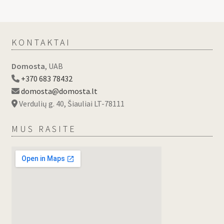
KONTAKTAI
Domosta
, UAB
+370 683 78432
domosta@domosta.lt
Verdulių g. 40, Šiauliai LT-78111
MUS RASITE