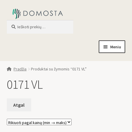
Ieškoti
When autocomplete results are av
Meniu
Pradžia
Pradžia
Produktai su žymomis “0171 VL”
Parduotuvė
0171 VL
Apie mus
Profilis