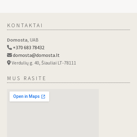
KONTAKTAI
Domosta
, UAB
+370 683 78432
domosta@domosta.lt
Verdulių g. 40, Šiauliai LT-78111
MUS RASITE