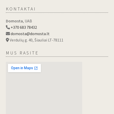
KONTAKTAI
Domosta
, UAB
+370 683 78432
domosta@domosta.lt
Verdulių g. 40, Šiauliai LT-78111
MUS RASITE