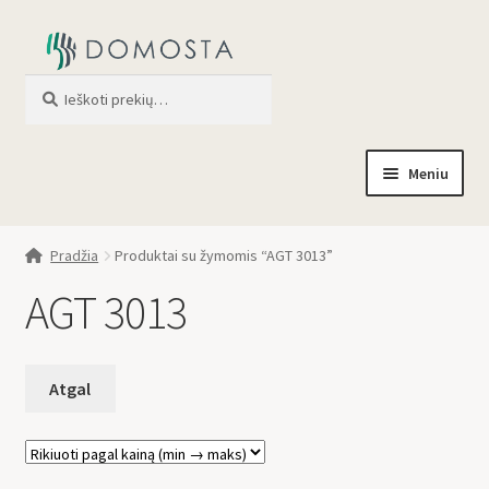
Ieškoti
When autocomplete results are av
Meniu
Pradžia
Pradžia
Produktai su žymomis “AGT 3013”
Parduotuvė
AGT 3013
Apie mus
Profilis