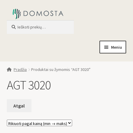
Ieškoti
When autocomplete results are av
Meniu
Pradžia
Pradžia
Produktai su žymomis “AGT 3020”
Parduotuvė
AGT 3020
Apie mus
Profilis