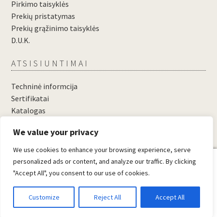
Pirkimo taisyklės
Prekių pristatymas
Prekių grąžinimo taisyklės
D.U.K.
ATSISIUNTIMAI
Techninė informcija
Sertifikatai
Katalogas
....
We value your privacy
....
We use cookies to enhance your browsing experience, serve
0
personalized ads or content, and analyze our traffic. By clicking
"Accept All", you consent to our use of cookies.
© Domosta.lt 2026
Sukūrė WooCommerce
.
Customize
Reject All
Accept All
Ieškoti
When autocomplete results 