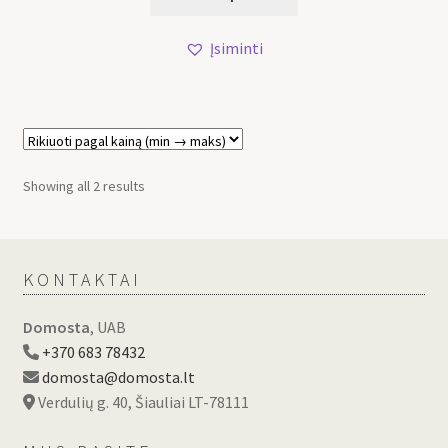
Įsiminti
Showing all 2 results
KONTAKTAI
Domosta
, UAB
+370 683 78432
domosta@domosta.lt
Verdulių g. 40, Šiauliai LT-78111