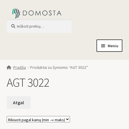
Ieškoti
When autocomplete results are av
Meniu
Pradžia
Pradžia
Produktai su žymomis “AGT 3022”
Parduotuvė
AGT 3022
Apie mus
Profilis