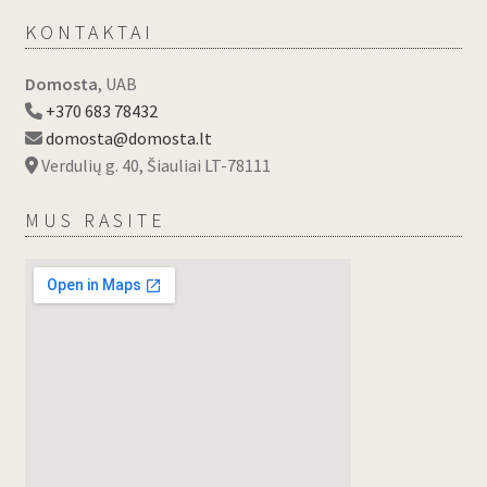
KONTAKTAI
Domosta
, UAB
+370 683 78432
domosta@domosta.lt
Verdulių g. 40, Šiauliai LT-78111
MUS RASITE