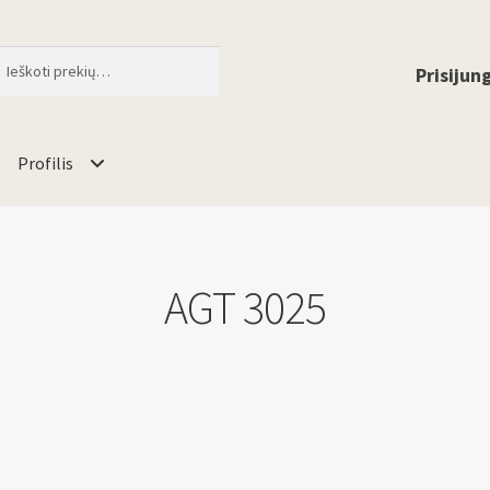
ti
When autocomplete results are available 
Prisijung
Profilis
AGT 3025