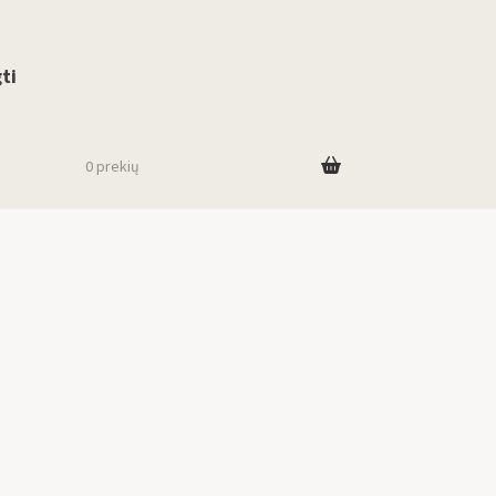
use up and down arrows to review and enter to go to the desired page. To
ti
0 prekių