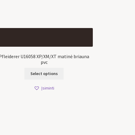
Pfleiderer U16058 XP/XM/XT matinė briauna
pvc
Select options
Įsiminti