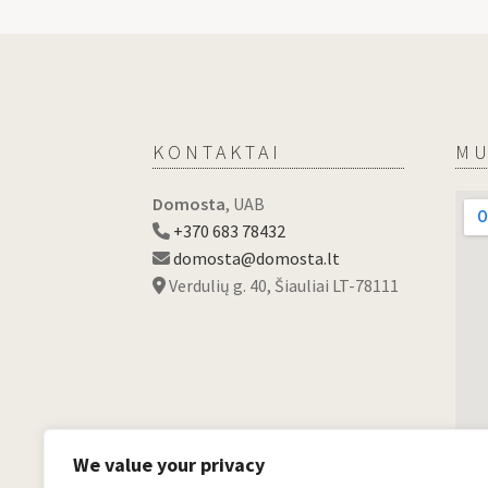
KONTAKTAI
MU
Domosta
, UAB
+370 683 78432
domosta@domosta.lt
Verdulių g. 40, Šiauliai LT-78111
We value your privacy