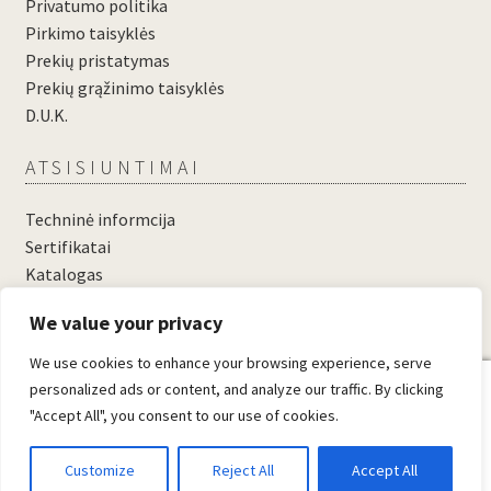
Privatumo politika
Pirkimo taisyklės
Prekių pristatymas
Prekių grąžinimo taisyklės
D.U.K.
ATSISIUNTIMAI
Techninė informcija
Sertifikatai
Katalogas
....
We value your privacy
....
We use cookies to enhance your browsing experience, serve
0
personalized ads or content, and analyze our traffic. By clicking
"Accept All", you consent to our use of cookies.
© Domosta.lt 2026
Sukūrė WooCommerce
.
Customize
Reject All
Accept All