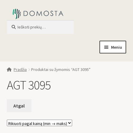
Ieškoti
When autocomplete results are av
Meniu
Pradžia
Pradžia
Produktai su žymomis “AGT 3095”
Parduotuvė
AGT 3095
Apie mus
Profilis