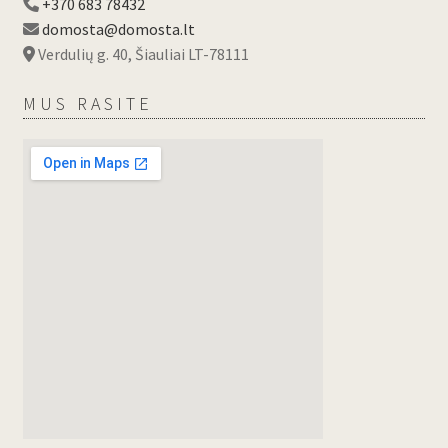
+370 683 78432
domosta@domosta.lt
Verdulių g. 40, Šiauliai LT-78111
MUS RASITE