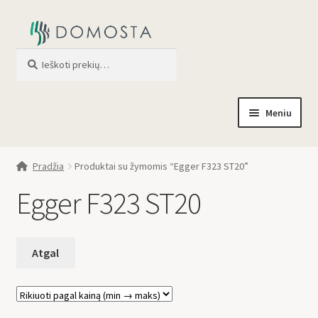
Ieškoti
When autocomplete results are av
Meniu
Pradžia
Pradžia
Produktai su žymomis “Egger F323 ST20”
Parduotuvė
Egger F323 ST20
Apie mus
Profilis