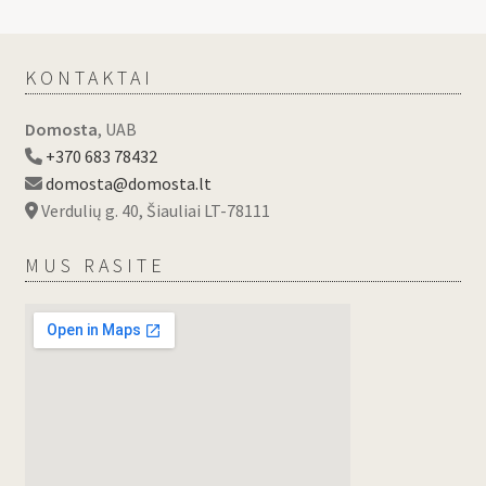
KONTAKTAI
Domosta
, UAB
+370 683 78432
domosta@domosta.lt
Verdulių g. 40, Šiauliai LT-78111
MUS RASITE