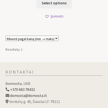
Select options
Įsiminti
Rezultatų: 1
KONTAKTAI
Domosta
, UAB
+370 683 78432
domosta@domosta.lt
Verdulių g. 40, Šiauliai LT-78111