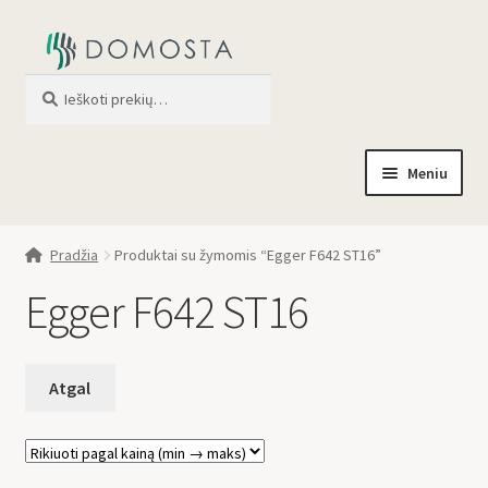
Ieškoti
When autocomplete results are av
Meniu
Pradžia
Pradžia
Produktai su žymomis “Egger F642 ST16”
Parduotuvė
Egger F642 ST16
Apie mus
Profilis