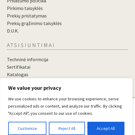
Privatumo politika
Pirkimo taisyklės
Prekių pristatymas
Prekių grąžinimo taisyklės
D.U.K.
ATSISIUNTIMAI
Techninė informcija
Sertifikatai
Katalogas
....
We value your privacy
....
We use cookies to enhance your browsing experience, serve
0
personalized ads or content, and analyze our traffic. By clicking
"Accept All", you consent to our use of cookies.
© Domosta.lt 2026
Sukūrė WooCommerce
.
Customize
Reject All
Accept All
Ieškoti