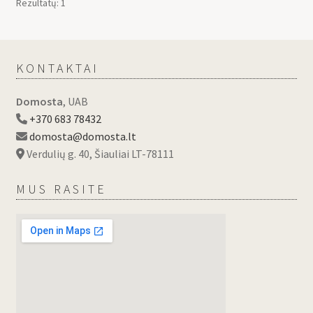
Rezultatų: 1
KONTAKTAI
Domosta
, UAB
+370 683 78432
domosta@domosta.lt
Verdulių g. 40, Šiauliai LT-78111
MUS RASITE