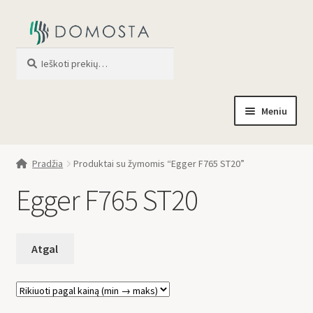
Ieškoti
When autocomplete results are av
Meniu
Pradžia
Pradžia
Produktai su žymomis “Egger F765 ST20”
Parduotuvė
Egger F765 ST20
Apie mus
Profilis