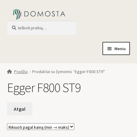
Ieškoti
When autocomplete results are av
Meniu
Pradžia
Pradžia
Produktai su žymomis “Egger F800 ST9”
Parduotuvė
Egger F800 ST9
Apie mus
Profilis