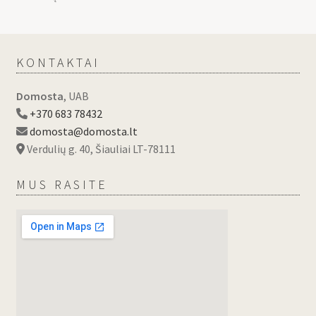
KONTAKTAI
Domosta
, UAB
+370 683 78432
domosta@domosta.lt
Verdulių g. 40, Šiauliai LT-78111
MUS RASITE