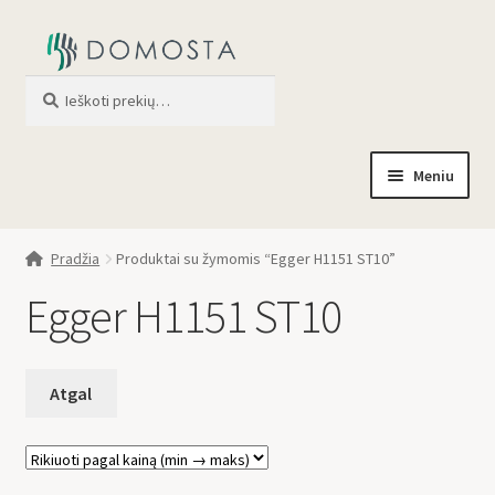
Ieškoti
When autocomplete results are av
Meniu
Pradžia
Pradžia
Produktai su žymomis “Egger H1151 ST10”
Parduotuvė
Egger H1151 ST10
Apie mus
Profilis