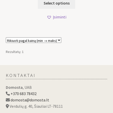
Select options
Įsiminti
Rezultatų: 1
KONTAKTAI
Domosta
, UAB
+370 683 78432
domosta@domosta.lt
Verdulių g. 40, Šiauliai LT-78111