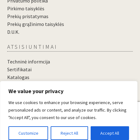
Privatumo politika
Pirkimo taisyklės
Prekių pristatymas
Prekių grąžinimo taisyklės
D.U.K.
ATSISIUNTIMAI
Techninė informcija
Sertifikatai
Katalogas
....
We value your privacy
....
We use cookies to enhance your browsing experience, serve
0
personalized ads or content, and analyze our traffic. By clicking
"Accept All", you consent to our use of cookies.
© Domosta.lt 2026
Sukūrė WooCommerce
.
Customize
Reject All
Accept All
Ieškoti