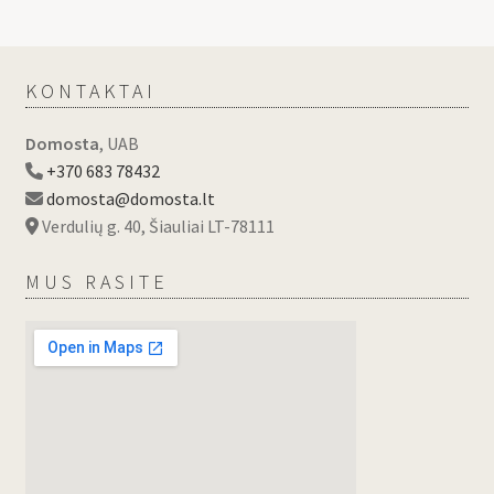
KONTAKTAI
Domosta
, UAB
+370 683 78432
domosta@domosta.lt
Verdulių g. 40, Šiauliai LT-78111
MUS RASITE