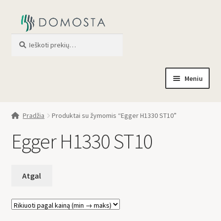
Ieškoti
When autocomplete results are av
Meniu
Pradžia
Pradžia
Produktai su žymomis “Egger H1330 ST10”
Parduotuvė
Egger H1330 ST10
Apie mus
Profilis