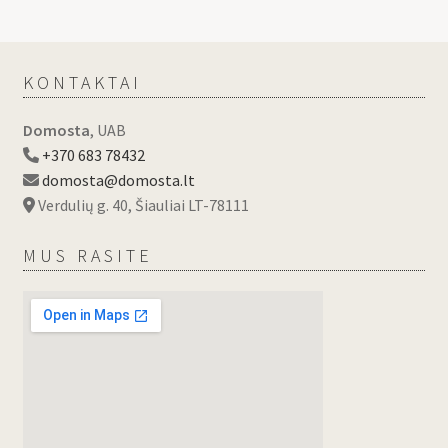
KONTAKTAI
Domosta
, UAB
+370 683 78432
domosta@domosta.lt
Verdulių g. 40, Šiauliai LT-78111
MUS RASITE