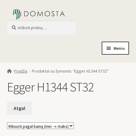
Ieškoti
When autocomplete results are av
Meniu
Pradžia
Pradžia
Produktai su žymomis “Egger H1344 ST32”
Parduotuvė
Egger H1344 ST32
Apie mus
Profilis