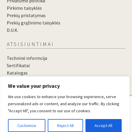
Privatumo politika
Pirkimo taisyklės
Prekių pristatymas
Prekių grąžinimo taisyklės
D.U.K.
ATSISIUNTIMAI
Techninė informcija
Sertifikatai
Katalogas
....
We value your privacy
....
We use cookies to enhance your browsing experience, serve
0
personalized ads or content, and analyze our traffic. By clicking
"Accept All", you consent to our use of cookies.
© Domosta.lt 2026
Sukūrė WooCommerce
.
Customize
Reject All
Accept All
Ieškoti