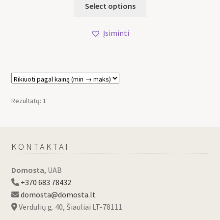
Select options
Įsiminti
Rezultatų: 1
KONTAKTAI
Domosta
, UAB
+370 683 78432
domosta@domosta.lt
Verdulių g. 40, Šiauliai LT-78111