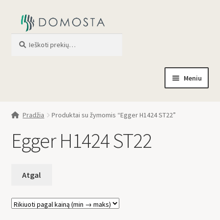
Ieškoti
When autocomplete results are av
Meniu
Pradžia
Pradžia
Produktai su žymomis “Egger H1424 ST22”
Parduotuvė
Egger H1424 ST22
Apie mus
Profilis