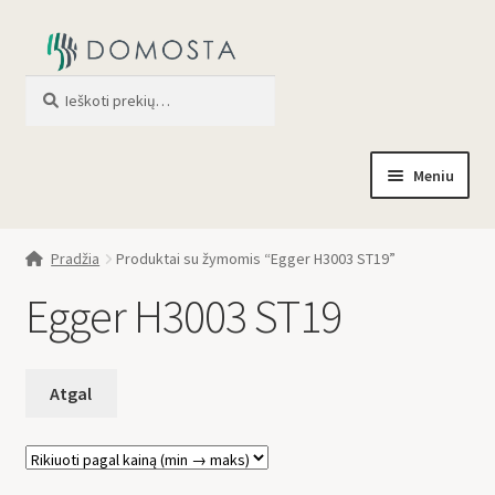
Ieškoti
When autocomplete results are av
Meniu
Pradžia
Pradžia
Produktai su žymomis “Egger H3003 ST19”
Parduotuvė
Egger H3003 ST19
Apie mus
Profilis