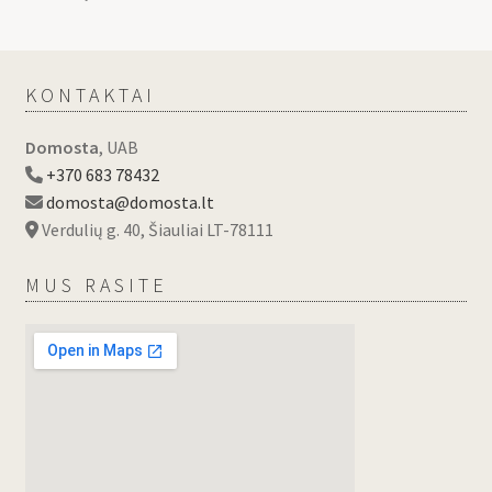
KONTAKTAI
Domosta
, UAB
+370 683 78432
domosta@domosta.lt
Verdulių g. 40, Šiauliai LT-78111
MUS RASITE