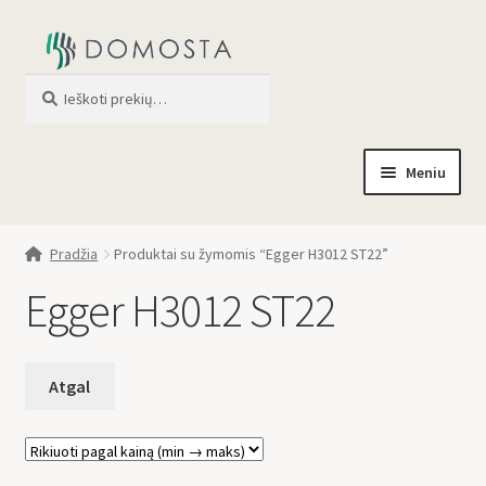
Ieškoti
When autocomplete results are av
Meniu
Pradžia
Pradžia
Produktai su žymomis “Egger H3012 ST22”
Parduotuvė
Egger H3012 ST22
Apie mus
Profilis