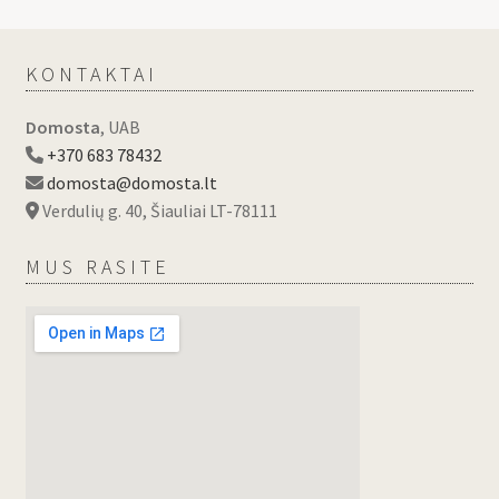
KONTAKTAI
Domosta
, UAB
+370 683 78432
domosta@domosta.lt
Verdulių g. 40, Šiauliai LT-78111
MUS RASITE