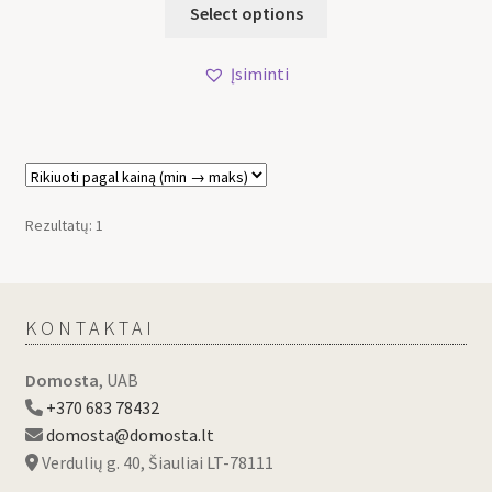
Select options
Įsiminti
Rezultatų: 1
KONTAKTAI
Domosta
, UAB
+370 683 78432
domosta@domosta.lt
Verdulių g. 40, Šiauliai LT-78111