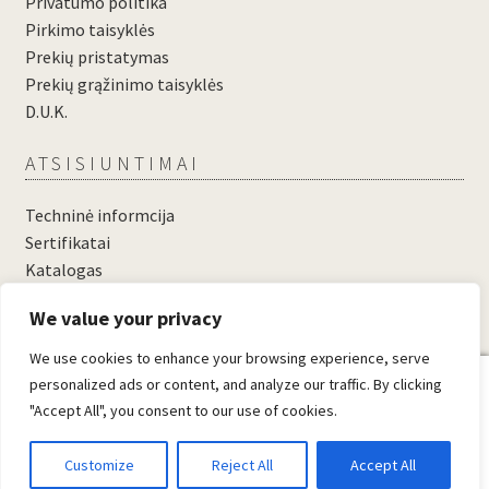
Privatumo politika
Pirkimo taisyklės
Prekių pristatymas
Prekių grąžinimo taisyklės
D.U.K.
ATSISIUNTIMAI
Techninė informcija
Sertifikatai
Katalogas
....
We value your privacy
....
We use cookies to enhance your browsing experience, serve
0
personalized ads or content, and analyze our traffic. By clicking
"Accept All", you consent to our use of cookies.
© Domosta.lt 2026
Sukūrė WooCommerce
.
Customize
Reject All
Accept All
Ieškoti