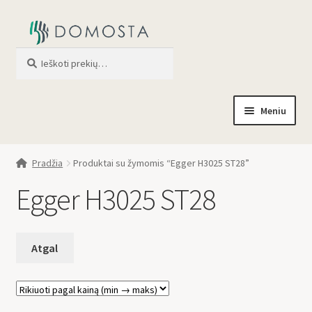
Ieškoti
When autocomplete results are av
Meniu
Pradžia
Pradžia
Produktai su žymomis “Egger H3025 ST28”
Parduotuvė
Egger H3025 ST28
Apie mus
Profilis