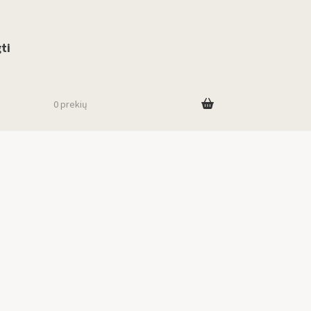
use up and down arrows to review and enter to go to the desired page. To
ti
0 prekių