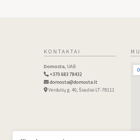
KONTAKTAI
MU
Domosta
, UAB
+370 683 78432
domosta@domosta.lt
Verdulių g. 40, Šiauliai LT-78111