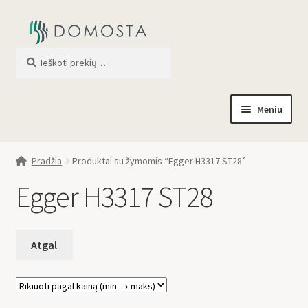
Ieškoti
When autocomplete results are av
Meniu
Pradžia
Pradžia
Produktai su žymomis “Egger H3317 ST28”
Parduotuvė
Egger H3317 ST28
Apie mus
Profilis