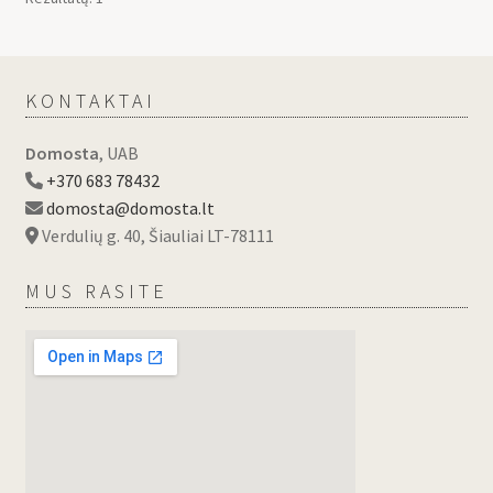
KONTAKTAI
Domosta
, UAB
+370 683 78432
domosta@domosta.lt
Verdulių g. 40, Šiauliai LT-78111
MUS RASITE