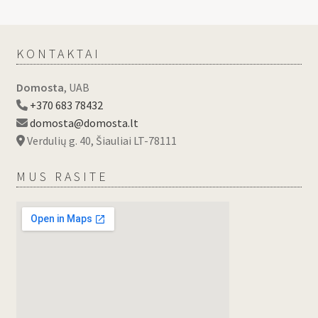
KONTAKTAI
Domosta
, UAB
+370 683 78432
domosta@domosta.lt
Verdulių g. 40, Šiauliai LT-78111
MUS RASITE