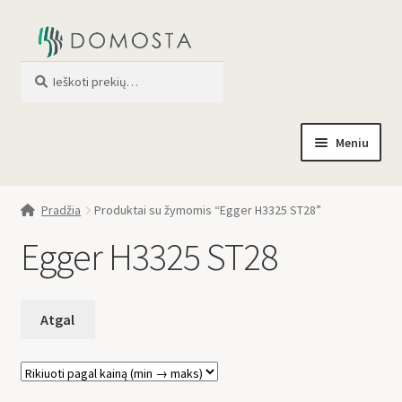
Ieškoti
When autocomplete results are av
Meniu
Pradžia
Pradžia
Produktai su žymomis “Egger H3325 ST28”
Parduotuvė
Egger H3325 ST28
Apie mus
Profilis