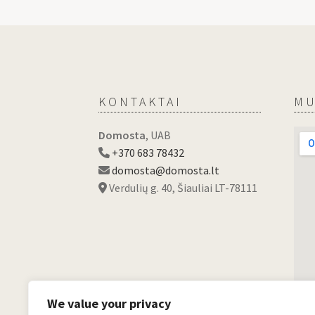
KONTAKTAI
MU
Domosta
, UAB
+370 683 78432
domosta@domosta.lt
Verdulių g. 40, Šiauliai LT-78111
We value your privacy