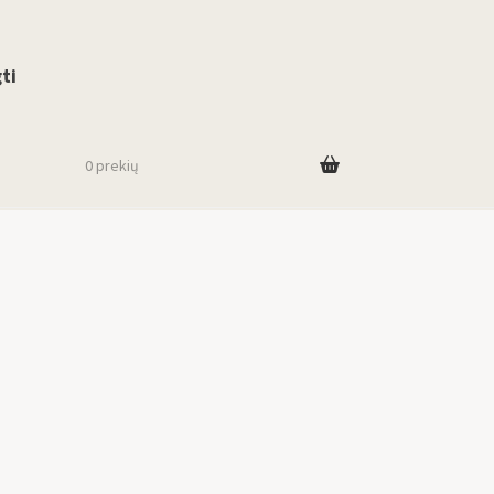
use up and down arrows to review and enter to go to the desired page. To
ti
0 prekių