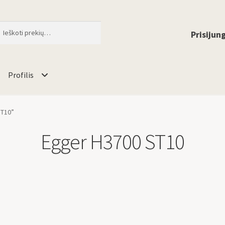
ti
When autocomplete results are available 
Prisijung
Profilis
ST10”
Egger H3700 ST10