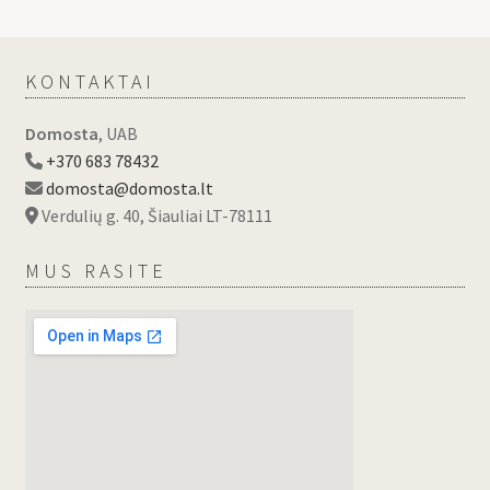
KONTAKTAI
Domosta
, UAB
+370 683 78432
domosta@domosta.lt
Verdulių g. 40, Šiauliai LT-78111
MUS RASITE