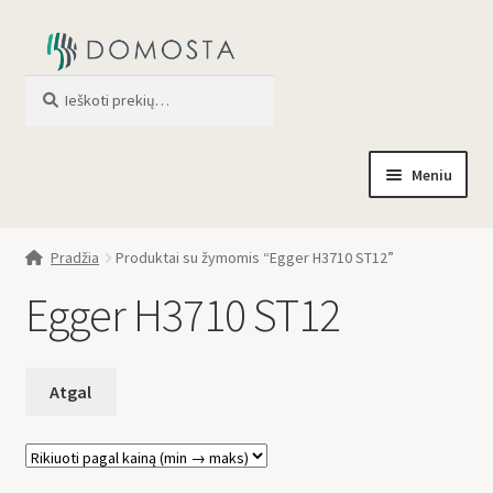
Ieškoti
When autocomplete results are av
Meniu
Pradžia
Pradžia
Produktai su žymomis “Egger H3710 ST12”
Parduotuvė
Egger H3710 ST12
Apie mus
Profilis