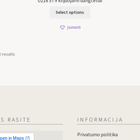
U216 ST9 klijuojami dangteliai
Select options
Įsiminti
2 results
S RASITE
INFORMACIJA
Privatumo politika