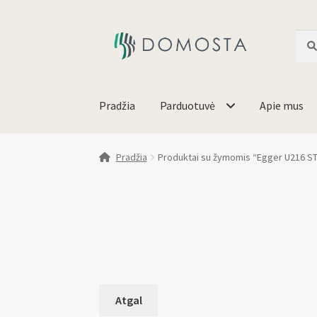
Ieško
Pradžia
Parduotuvė
Apie mus
Pradžia
Produktai su žymomis “Egger U216 S