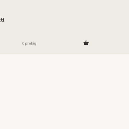
use up and down arrows to review and enter to go to the desired page. To
ti
0 prekių