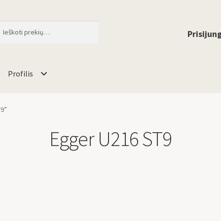
ti
When autocomplete results are available 
Prisijung
Profilis
T9”
Egger U216 ST9