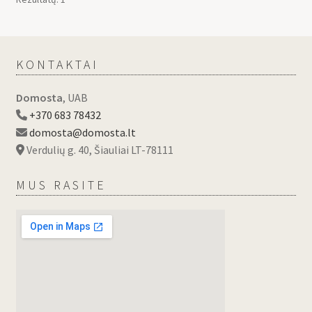
KONTAKTAI
Domosta
, UAB
+370 683 78432
domosta@domosta.lt
Verdulių g. 40, Šiauliai LT-78111
MUS RASITE