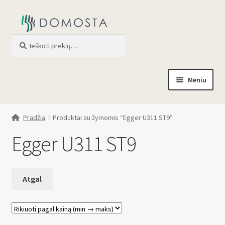
Ieškoti
When autocomplete results are av
Meniu
Pradžia
Pradžia
Produktai su žymomis “Egger U311 ST9”
Parduotuvė
Egger U311 ST9
Apie mus
Profilis