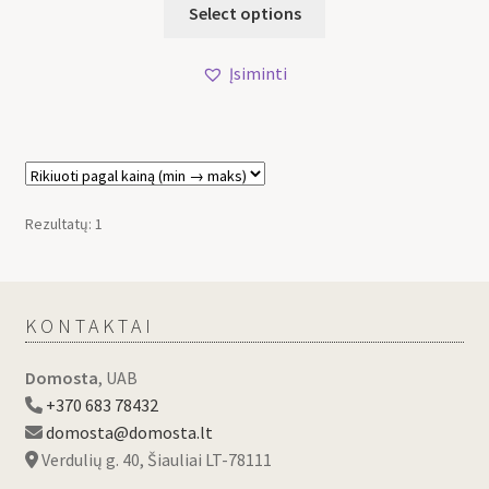
Select options
Įsiminti
Rezultatų: 1
KONTAKTAI
Domosta
, UAB
+370 683 78432
domosta@domosta.lt
Verdulių g. 40, Šiauliai LT-78111