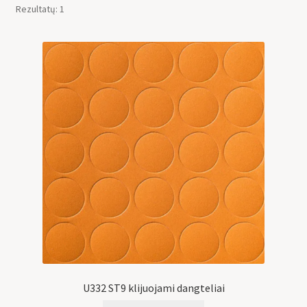
Rezultatų: 1
U332 ST9 klijuojami dangteliai