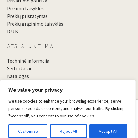
Privatumo politika
Pirkimo taisyklės
Prekių pristatymas
Prekių grąžinimo taisyklės
D.U.K.
ATSISIUNTIMAI
Techninė informcija
Sertifikatai
Katalogas
....
We value your privacy
....
We use cookies to enhance your browsing experience, serve
0
personalized ads or content, and analyze our traffic. By clicking
"Accept All", you consent to our use of cookies.
© Domosta.lt 2026
Sukūrė WooCommerce
.
Customize
Reject All
Accept All
Ieškoti