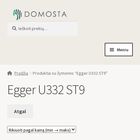
Ieškoti
When autocomplete results are av
Meniu
Pradžia
Pradžia
Produktai su žymomis “Egger U332 ST9”
Parduotuvė
Egger U332 ST9
Apie mus
Profilis